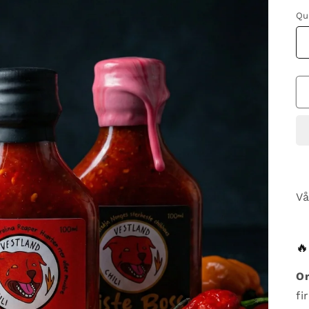
Qu
Vå

Or
fi