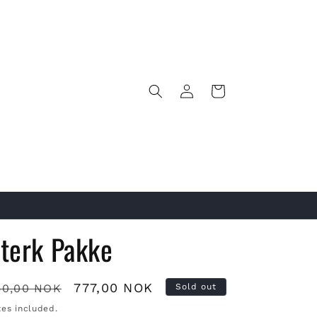
Log
Cart
in
terk Pakke
egular
Sale
777,00 NOK
50,00 NOK
Sold out
rice
price
xes included.