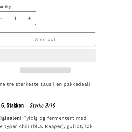
antity
Decrease
Increase
quantity
quantity
for
for
Sterk
Sterk
Sold out
Pakke
Pakke
re tre sterkeste saus i en pakkedeal!

6. Stakken
–
Styrke 9/10
iginalen!
Fyldig og fermentert med
re typer chili (bl.a. Reaper), gulrot, løk