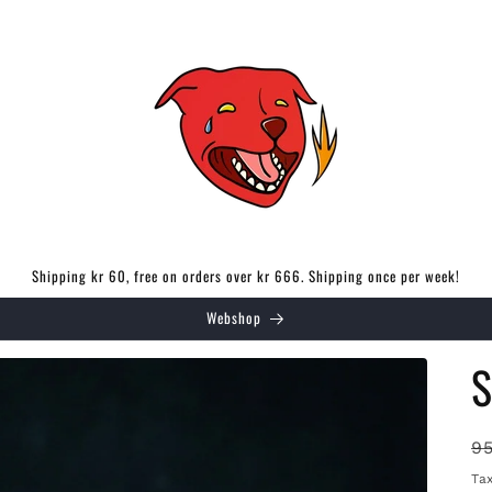
Shipping kr 60, free on orders over kr 666. Shipping once per week!
Webshop
S
R
9
p
Ta