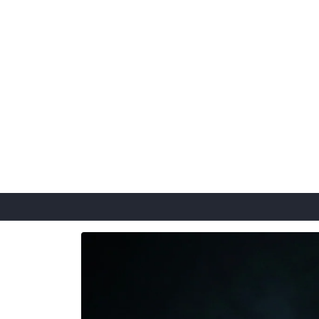
Skip to
content
Skip to
product
information