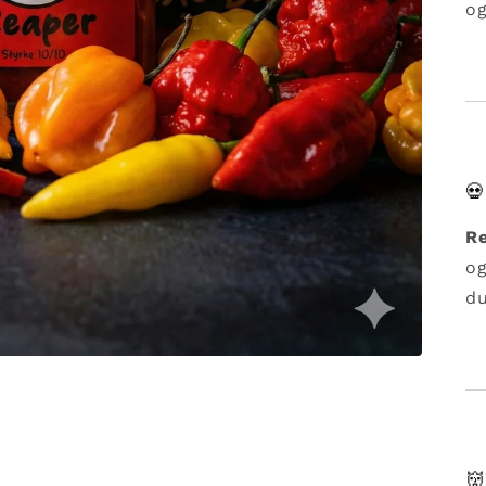
og

Re
og
du
